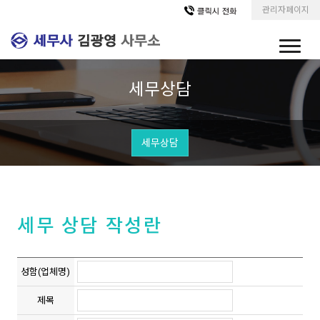
관리자페이지
세무상담
세무상담
세무 상담 작성란
성함(업체명)
제목