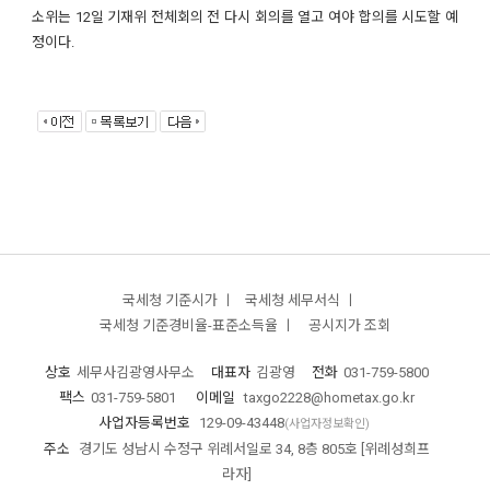
소위는 12일 기재위 전체회의 전 다시 회의를 열고 여야 합의를 시도할 예
정이다.
국세청 기준시가 ㅣ
국세청 세무서식 ㅣ
국세청 기준경비율-표준소득율 ㅣ
공시지가 조회
상호
세무사김광영사무소
대표자
김광영
전화
031-759-5800
팩스
031-759-5801
이메일
taxgo2228@hometax.go.kr
사업자등록번호
129-09-43448
(사업자정보확인)
주소
경기도 성남시 수정구 위례서일로 34, 8층 805호 [위례성희프
라자]