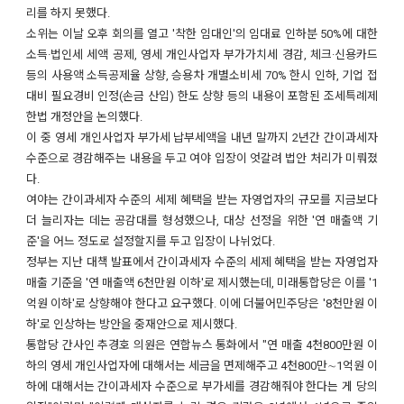
리를 하지 못했다.
소위는 이날 오후 회의를 열고 '착한 임대인'의 임대료 인하분 50%에 대한
소득·법인세 세액 공제, 영세 개인사업자 부가가치세 경감, 체크·신용카드
등의 사용액 소득공제율 상향, 승용차 개별소비세 70% 한시 인하, 기업 접
대비 필요경비 인정(손금 산입) 한도 상향 등의 내용이 포함된 조세특례제
한법 개정안을 논의했다.
이 중 영세 개인사업자 부가세 납부세액을 내년 말까지 2년간 간이과세자
수준으로 경감해주는 내용을 두고 여야 입장이 엇갈려 법안 처리가 미뤄졌
다.
여야는 간이과세자 수준의 세제 혜택을 받는 자영업자의 규모를 지금보다
더 늘리자는 데는 공감대를 형성했으나, 대상 선정을 위한 '연 매출액 기
준'을 어느 정도로 설정할지를 두고 입장이 나뉘었다.
정부는 지난 대책 발표에서 간이과세자 수준의 세제 혜택을 받는 자영업자
매출 기준을 '연 매출액 6천만원 이하'로 제시했는데, 미래통합당은 이를 '1
억원 이하'로 상향해야 한다고 요구했다. 이에 더불어민주당은 '8천만원 이
하'로 인상하는 방안을 중재안으로 제시했다.
통합당 간사인 추경호 의원은 연합뉴스 통화에서 "연 매출 4천800만원 이
하의 영세 개인사업자에 대해서는 세금을 면제해주고 4천800만∼1억원 이
하에 대해서는 간이과세자 수준으로 부가세를 경감해줘야 한다는 게 당의