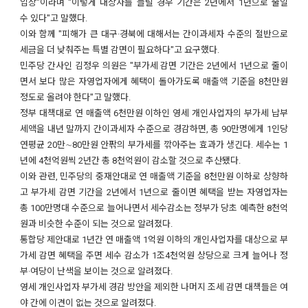
입장"이라며 "이렇게 대상자를 늘릴 경우 기간은 2년에서 1년으로 줄일
수 있다"고 말했다.
이와 함께 "피해가 큰 대구·경북에 대해서는 간이과세자 수준의 절반으로
세금을 더 낮춰주는 특별 감면이 필요하다"고 요구했다.
민주당 간사인 김정우 의원은 "부가세 감면 기간은 2년에서 1년으로 줄이
면서 보다 많은 자영업자에게 혜택이 돌아가도록 매출액 기준을 8천만원
정도로 올려야 한다"고 말했다.
정부 대책대로 연 매출액 6천만원 이하인 영세 개인사업자의 부가세 납부
세액을 내년 말까지 간이과세자 수준으로 경감하면, 총 90만명에게 1인당
연평균 20만∼80만원 안팎의 부가세를 깎아주는 효과가 생긴다. 세수는 1
년에 4천억원씩 2년간 총 8천억원이 감소할 것으로 추산됐다.
이와 관련, 민주당의 중재안대로 연 매출액 기준을 8천만원 이하로 상향하
고 부가세 감면 기간을 2년에서 1년으로 줄이면 혜택을 받는 자영업자는
총 100만명대 수준으로 늘어나면서 세수감소는 정부가 당초 예측한 8천억
원과 비슷한 수준이 되는 것으로 알려졌다.
통합당 제안대로 1년간 연 매출액 1억원 이하의 개인사업자를 대상으로 부
가세 감면 혜택을 주면 세수 감소가 1조4천억원 상당으로 크게 늘어나 정
부·여당이 난색을 보이는 것으로 알려졌다.
영세 개인사업자 부가세 경감 방안을 제외한 나머지 조세 감면 대책들은 여
야 간에 이견이 없는 것으로 알려졌다.