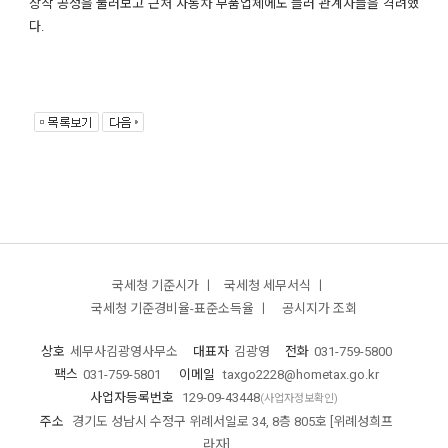
장착 공정을 둘러보고 근처 자동차 부품업체에도 들러 관계자들을 격려했
다.
국세청 기준시가 ㅣ
국세청 세무서식 ㅣ
국세청 기준경비율-표준소득율 ㅣ
공시지가 조회
상호
세무사김광영사무소
대표자
김광영
전화
031-759-5800
팩스
031-759-5801
이메일
taxgo2228@hometax.go.kr
사업자등록번호
129-09-43448
(사업자정보확인)
주소
경기도 성남시 수정구 위례서일로 34, 8층 805호 [위례성희프
라자]