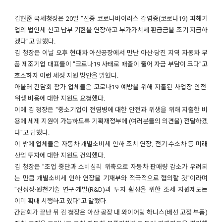
김현준 국세청장은 20일 "신종 코로나바이러스 감염증(코로나19) 피해기
업의 법인세 신고·납부 기한을 연장하고 부가가치세 환급금을 조기 지급하
겠다"고 말했다.
김 청장은 이날 오후 현대차 아산공장에서 만난 아산·당진 지역 자동차 부
품 제조기업 대표들이 "코로나19 사태로 매출이 줄어 자금 부담이 크다"고
호소하자 이런 세정 지원 방안을 밝혔다.
아울러 간담회 참가 업체들은 코로나19 예방을 위해 지출된 사업장 안전·
위생 비용에 대한 지원도 요청했다.
이에 김 청장은 "중소기업이 전염병에 대한 안전과 위생을 위해 지출한 비
용에 세제 지원이 가능하도록 기획재정부에 (여러분들의 의견을) 전달하겠
다"고 답했다.
이 밖에 업체들은 자동차 개별소비세 인하 조치 연장, 전기·수소차 등 미래
산업 투자에 대한 지원도 건의했다.
김 청장은 "조업 중단과 소비심리 위축으로 자동차 판매량 감소가 우려되
는 만큼 개별소비세 인하 연장을 기재부와 적극적으로 협의할 것"이라며
"신성장·원천기술 연구·개발(R&D)과 투자 활성을 위한 조세 지원제도는
이미 확대 시행하고 있다"고 말했다.
간담회가 끝난 뒤 김 청장은 아산 공장 내 와이어링 하니스(배선 고정 부품)